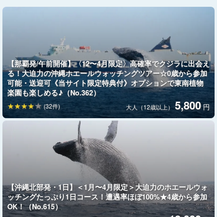
寧にご案内します。
初めてのホエールウォッチングでも、家族みんなで快適に楽しめ
るツアーです。
船の設備
【那覇発/午前開催】〈12〜4月限定〉高確率でクジラに出会え
る！大迫力の沖縄ホエールウォッチングツアー☆0歳から参加
◆洋式トイレ2つ
可能・送迎可《当サイト限定特典付》オプションで東南植物
◆男性用トイレ1つ
楽園も楽しめる♪（No.362）
5,800
◆シャワー（屋外）4つ
(32件)
円
大人（12歳以上）
◆更衣室あり
◆2階デッキあり
【沖縄北部発・1日】＜1月〜4月限定＞大迫力のホエールウォ
ッチングたっぷり1日コース！遭遇率ほぼ100%★4歳から参加
OK！（No.615）