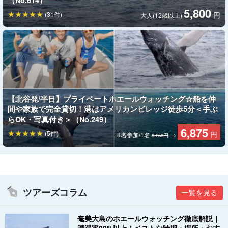
（No.614）
5,800
(31件)
円
大人(12歳以上)
【北谷発/半日】プライベートホエールウォッチング☆船を仲
間や家族で完全貸切！港はアメリカンビレッジ徒歩5分＜手ぶ
らOK・写真付き＞（No.249）
6,875
(5件)
円
8名参加/1名
→
8,250円
ツアーズコラム
一覧を見る
奄美大島のホエールウォッチング徹底解説｜