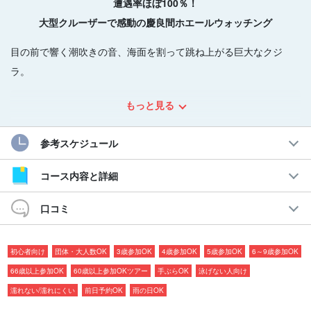
遭遇率ほぼ100％！
大型クルーザーで感動の慶良間ホエールウォッチング
目の前で響く潮吹きの音、海面を割って跳ね上がる巨大なクジ
ラ。
慶良間の海では、
冬だけの特別なドラマ
が待っています。
もっと見る
大型クルーザーだからこそ叶う安定した視界と迫力の観察体験
参考スケジュール
で、忘れられない瞬間を体感してください。
コース内容と詳細
おすすめポイント
口コミ
◆2階デッキでも鑑賞可能
◆3歳から80歳まで参加OK
◆日本語限定ツアーで安心の案内
初心者向け
団体・大人数OK
3歳参加OK
4歳参加OK
5歳参加OK
6～9歳参加OK
◆開催以来、遭遇率ほぼ100％の実績
66歳以上参加OK
60歳以上参加OKツアー
手ぶらOK
泳げない人向け
◆業界最大級の大型クルーザーで快適
◆少人数制で、込み合う心配なく、広々スペースでゆったり
濡れない/濡れにくい
前日予約OK
雨の日OK