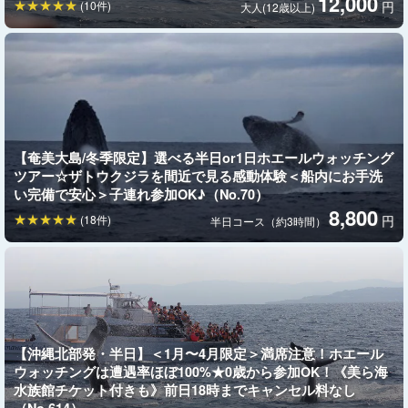
12,000
(10件)
円
大人(12歳以上)
【奄美大島/冬季限定】選べる半日or1日ホエールウォッチング
ツアー☆ザトウクジラを間近で見る感動体験＜船内にお手洗
い完備で安心＞子連れ参加OK♪（No.70）
8,800
(18件)
円
半日コース（約3時間）
【沖縄北部発・半日】＜1月〜4月限定＞満席注意！ホエール
ウォッチングは遭遇率ほぼ100%★0歳から参加OK！《美ら海
水族館チケット付きも》前日18時までキャンセル料なし