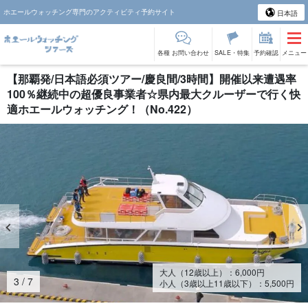
ホエールウォッチング専門のアクティビティ予約サイト
日本語
各種 お問い合わせ
SALE・特集
予約確認
メニュー
【那覇発/日本語必須ツアー/慶良間/3時間】開催以来遭遇率
100％継続中の超優良事業者☆県内最大クルーザーで行く快
適ホエールウォッチング！（No.422）
大人（12歳以上）：
6,000
円
4
/
7
小人（3歳以上11歳以下）：
5,500
円