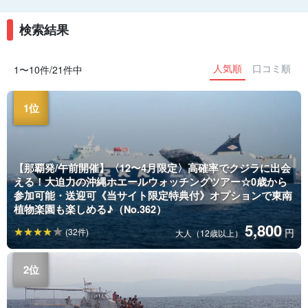
検索結果
人気順
口コミ順
1〜10件/21件中
【那覇発/午前開催】〈12〜4月限定〉高確率でクジラに出会
える！大迫力の沖縄ホエールウォッチングツアー☆0歳から
参加可能・送迎可《当サイト限定特典付》オプションで東南
植物楽園も楽しめる♪（No.362）
5,800
(32件)
円
大人（12歳以上）