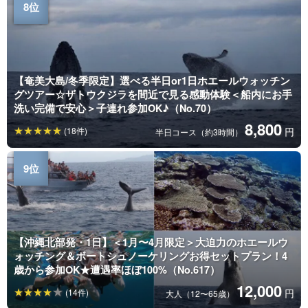
【奄美大島/冬季限定】選べる半日or1日ホエールウォッチン
グツアー☆ザトウクジラを間近で見る感動体験＜船内にお手
洗い完備で安心＞子連れ参加OK♪（No.70）
8,800
(18件)
円
半日コース（約3時間）
【沖縄北部発・1日】＜1月〜4月限定＞大迫力のホエールウ
ォッチング＆ボートシュノーケリングお得セットプラン！4
歳から参加OK★遭遇率ほぼ100%（No.617）
12,000
(14件)
円
大人（12〜65歳）