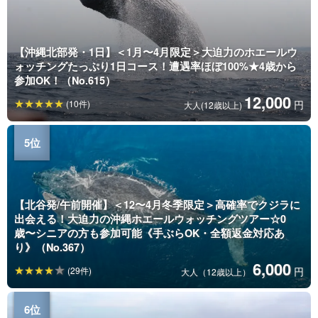
【沖縄北部発・1日】＜1月〜4月限定＞大迫力のホエールウ
ォッチングたっぷり1日コース！遭遇率ほぼ100%★4歳から
参加OK！（No.615）
12,000
(10件)
円
大人(12歳以上)
【北谷発/午前開催】＜12〜4月冬季限定＞高確率でクジラに
出会える！大迫力の沖縄ホエールウォッチングツアー☆0
歳〜シニアの方も参加可能《手ぶらOK・全額返金対応あ
り》（No.367）
6,000
(29件)
円
大人（12歳以上）