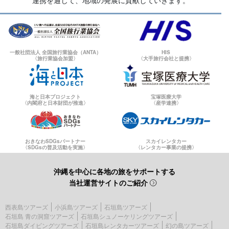
連携を通じて、地域の発展に貢献していきます。
一般社団法人 全国旅行業協会（ANTA）
HIS
〈旅行業協会加盟〉
〈大手旅行会社と提携〉
海と日本プロジェクト
宝塚医療大学
〈内閣府と日本財団が推進〉
〈産学連携〉
おきなわSDGsパートナー
スカイレンタカー
〈SDGsの普及活動を実施〉
〈レンタカー事業の提携〉
沖縄を中心に各地の旅をサポートする
当社運営サイトのご紹介
西表島ツアーズ
小浜島ツアーズ
石垣島ツアーズ
石垣島 青の洞窟ツアーズ
石垣島シュノーケリングツアーズ
石垣島ダイビングツアーズ
石垣島レンタカーツアーズ
幻の島ツアーズ