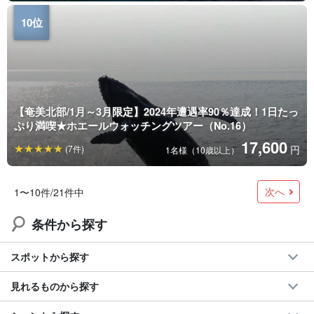
【奄美北部/1月～3月限定】2024年遭遇率90％達成！1日たっ
ぷり満喫★ホエールウォッチングツアー（No.16）
17,600
(7件)
円
1名様（10歳以上）
次へ
1〜10件/21件中
条件から探す
スポットから探す
見れるものから探す