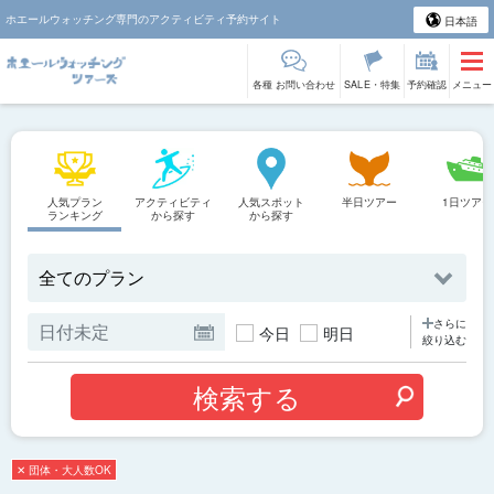
ホエールウォッチング専門のアクティビティ予約サイト
日本語
各種 お問い合わせ
SALE・特集
予約確認
メニュー
人気プラン
アクティビティ
人気スポット
半日ツアー
1日ツアー
ランキング
から探す
から探す
さらに
今日
明日
絞り込む
✕ 団体・大人数OK