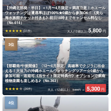
【沖縄北部発・半日】＜1月〜4月限定＞満席注意！ホエール
ウォッチングは遭遇率ほぼ100%★0歳から参加OK！《美ら
海水族館チケット付きも》前日18時までキャンセル料なし
（No.614）
5,800
(31件)
円
大人(12歳以上)
【那覇発/午後開催】〈12〜4月限定〉高確率でクジラに出会
える！大迫力の沖縄ホエールウォッチングツアー☆0歳から
参加可能・送迎可《当サイト限定特典付》オプションで東南
植物楽園も楽しめる♪（No.363）
5,300
(26件)
円
大人（12歳以上）
→
5,800円