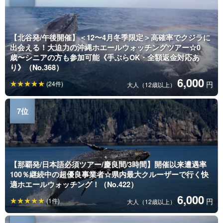
【北谷発/午後開催】＜12〜4月冬季限定＞高確率でクジラに
出会える！大迫力の沖縄ホエールウォッチングツアー☆0
歳〜シニアの方も参加可能《手ぶらOK・全額返金対応あ
り》（No.368）
6,000
(24件)
円
大人（12歳以上）
【那覇発/日本語必須ツアー/慶良間/3時間】開催以来遭遇率
100％継続中の超優良事業者☆県内最大クルーザーで行く快
適ホエールウォッチング！（No.422）
6,000
(1件)
円
大人（12歳以上）