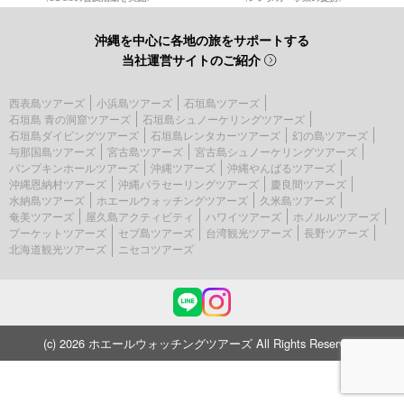
沖縄を中心に各地の旅をサポートする
当社運営サイトのご紹介
西表島ツアーズ
小浜島ツアーズ
石垣島ツアーズ
石垣島 青の洞窟ツアーズ
石垣島シュノーケリングツアーズ
石垣島ダイビングツアーズ
石垣島レンタカーツアーズ
幻の島ツアーズ
与那国島ツアーズ
宮古島ツアーズ
宮古島シュノーケリングツアーズ
パンプキンホールツアーズ
沖縄ツアーズ
沖縄やんばるツアーズ
沖縄恩納村ツアーズ
沖縄パラセーリングツアーズ
慶良間ツアーズ
水納島ツアーズ
ホエールウォッチングツアーズ
久米島ツアーズ
奄美ツアーズ
屋久島アクティビティ
ハワイツアーズ
ホノルルツアーズ
プーケットツアーズ
セブ島ツアーズ
台湾観光ツアーズ
長野ツアーズ
北海道観光ツアーズ
ニセコツアーズ
(c) 2026 ホエールウォッチングツアーズ All Rights Reserved.