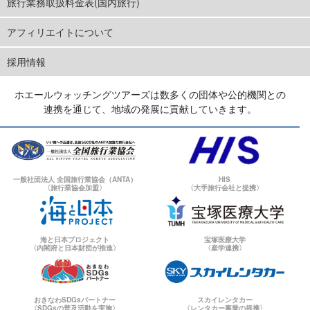
旅行業務取扱料金表(国内旅行)
アフィリエイトについて
採用情報
ホエールウォッチングツアーズは数多くの団体や公的機関との
連携を通じて、地域の発展に貢献していきます。
一般社団法人 全国旅行業協会（ANTA）
HIS
〈旅行業協会加盟〉
〈大手旅行会社と提携〉
海と日本プロジェクト
宝塚医療大学
〈内閣府と日本財団が推進〉
〈産学連携〉
おきなわSDGsパートナー
スカイレンタカー
〈SDGsの普及活動を実施〉
〈レンタカー事業の提携〉