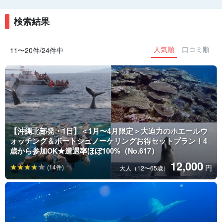
検索結果
人気順
口コミ順
11〜20件/24件中
【沖縄北部発・1日】＜1月〜4月限定＞大迫力のホエールウ
ォッチング＆ボートシュノーケリングお得セットプラン！4
歳から参加OK★遭遇率ほぼ100%（No.617）
12,000
(14件)
円
大人（12〜65歳）