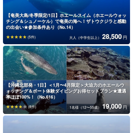
【奄美大島/冬季限定/1日】ホエールスイム（ホエールウォッ
チング＆シュノーケル）で奄美の海へ！ザトウクジラと感動
の出会い★参加条件あり（No.14）
28,500
(5件)
円
大人（中学生以上）
【沖縄北部発・1日】＜1月〜4月限定＞大迫力のホエールウ
ォッチング＆ボート体験ダイビングお得セットプラン★遭遇
率ほぼ100%！（No.616）
19,000
(8件)
円
1名様（12〜55歳）