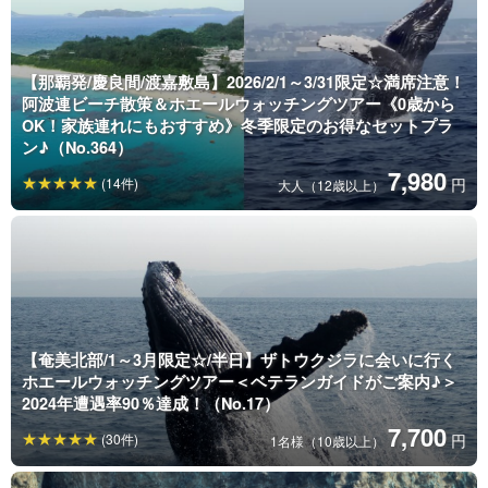
【那覇発/慶良間/渡嘉敷島】2026/2/1～3/31限定☆満席注意！
阿波連ビーチ散策＆ホエールウォッチングツアー《0歳から
OK！家族連れにもおすすめ》冬季限定のお得なセットプラ
ン♪（No.364）
7,980
(14件)
円
大人（12歳以上）
【奄美北部/1～3月限定☆/半日】ザトウクジラに会いに行く
ホエールウォッチングツアー＜ベテランガイドがご案内♪＞
2024年遭遇率90％達成！（No.17）
7,700
(30件)
円
1名様（10歳以上）