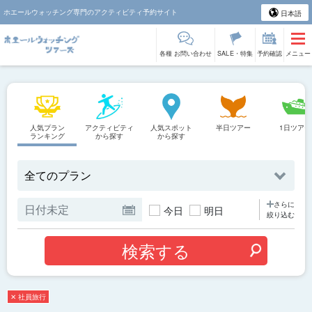
ホエールウォッチング専門のアクティビティ予約サイト
日本語
各種 お問い合わせ
SALE・特集
予約確認
メニュー
人気プラン
アクティビティ
人気スポット
半日ツアー
1日ツアー
ランキング
から探す
から探す
さらに
今日
明日
絞り込む
✕ 社員旅行