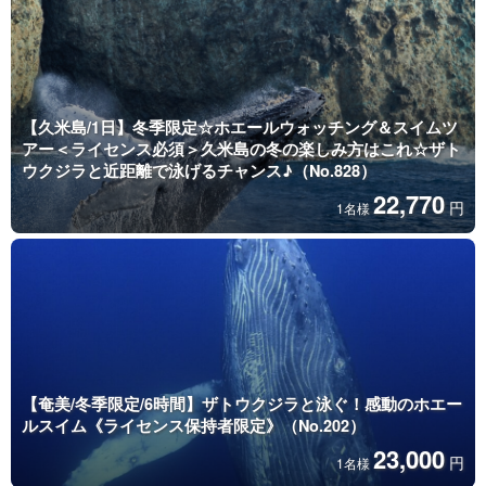
【久米島/1日】冬季限定☆ホエールウォッチング＆スイムツ
アー＜ライセンス必須＞久米島の冬の楽しみ方はこれ☆ザト
ウクジラと近距離で泳げるチャンス♪（No.828）
22,770
円
1名様
【奄美/冬季限定/6時間】ザトウクジラと泳ぐ！感動のホエー
ルスイム《ライセンス保持者限定》（No.202）
23,000
円
1名様