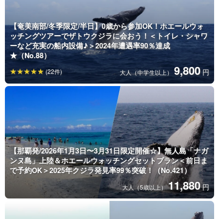
【奄美南部/冬季限定/半日】0歳から参加OK！ホエールウォ
ッチングツアーでザトウクジラに会おう！＜トイレ・シャワ
ーなど充実の船内設備♪＞2024年遭遇率90％達成
★（No.88）
9,800
(22件)
円
大人（中学生以上）
【那覇発/2026年1月3日〜3月31日限定開催☆】無人島「ナガ
ンヌ島」上陸＆ホエールウォッチングセットプラン＜前日ま
で予約OK＞2025年クジラ発見率99％突破！（No.421）
11,880
円
大人（5歳以上）