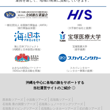
連携を通じて、地域の発展に貢献していきます。
一般社団法人 全国旅行業協会（ANTA）
HIS
〈旅行業協会加盟〉
〈大手旅行会社と提携〉
海と日本プロジェクト
宝塚医療大学
〈内閣府と日本財団が推進〉
〈産学連携〉
おきなわSDGsパートナー
スカイレンタカー
〈SDGsの普及活動を実施〉
〈レンタカー事業の提携〉
沖縄を中心に各地の旅をサポートする
当社運営サイトのご紹介
西表島ツアーズ
小浜島ツアーズ
石垣島ツアーズ
石垣島 青の洞窟ツアーズ
石垣島シュノーケリングツアーズ
石垣島ダイビングツアーズ
石垣島レンタカーツアーズ
幻の島ツアーズ