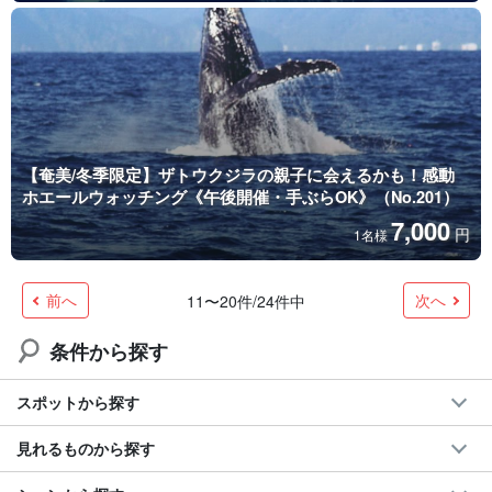
【奄美/冬季限定】ザトウクジラの親子に会えるかも！感動
ホエールウォッチング《午後開催・手ぶらOK》（No.201）
7,000
円
1名様
前へ
次へ
11〜20件/24件中
条件から探す
スポットから探す
見れるものから探す