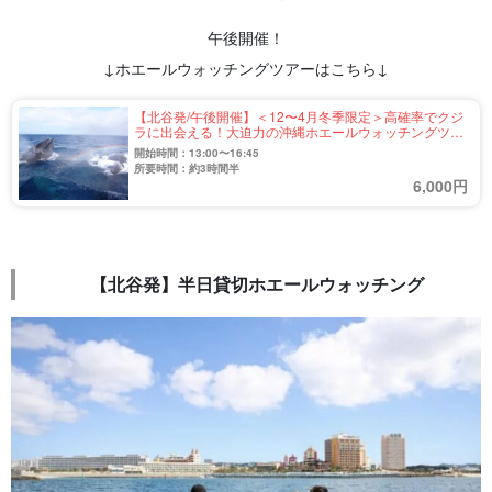
午後開催！
↓ホエールウォッチングツアーはこちら↓
【北谷発/午後開催】＜12〜4月冬季限定＞高確率でクジ
ラに出会える！大迫力の沖縄ホエールウォッチングツア
ー☆0歳〜シニアの方も参加可能《手ぶらOK・全額返金
開始時間：13:00〜16:45
対応あり》（No.368）
所要時間：約3時間半
6,000円
【北谷発】半日貸切ホエールウォッチング