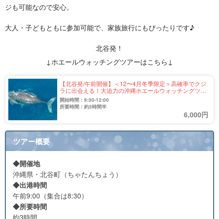
ジも可能なので安心。
大人・子どもともに参加可能で、家族旅行にもぴったりです♪
北谷発！
↓ホエールウォッチングツアーはこちら↓
【北谷発/午前開催】＜12〜4月冬季限定＞高確率でクジ
ラに出会える！大迫力の沖縄ホエールウォッチングツア
ー☆0歳〜シニアの方も参加可能《手ぶらOK・全額返金
開始時間：8:30-12:00
対応あり》（No.367）
所要時間：約3時間半
6,000円
ツアー概要
◆開催地
沖縄県・北谷町（ちゃたんちょう）
◆出港時間
午前9:00（集合は8:30）
◆所要時間
約3時間