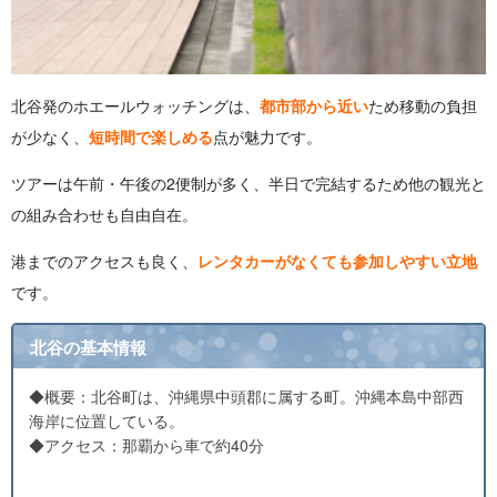
北谷発のホエールウォッチングは、
都市部から近い
ため移動の負担
が少なく、
短時間で楽しめる
点が魅力です。
ツアーは午前・午後の2便制が多く、半日で完結するため他の観光と
の組み合わせも自由自在。
港までのアクセスも良く、
レンタカーがなくても参加しやすい立地
です。
北谷の基本情報
◆概要：北谷町は、沖縄県中頭郡に属する町。沖縄本島中部西
海岸に位置している。
◆アクセス：那覇から車で約40分