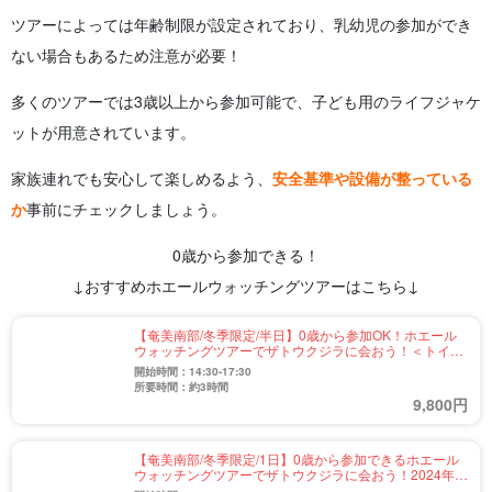
ツアーによっては年齢制限が設定されており、乳幼児の参加ができ
ない場合もあるため注意が必要！
多くのツアーでは3歳以上から参加可能で、子ども用のライフジャケ
ットが用意されています。
家族連れでも安心して楽しめるよう、
安全基準や設備が整っている
か
事前にチェックしましょう。
0歳から参加できる！
↓おすすめホエールウォッチングツアーはこちら↓
【奄美南部/冬季限定/半日】0歳から参加OK！ホエール
ウォッチングツアーでザトウクジラに会おう！＜トイ
レ・シャワーなど充実の船内設備♪＞2024年遭遇率90％
開始時間：14:30-17:30
達成★（No.88）
所要時間：約3時間
9,800円
【奄美南部/冬季限定/1日】0歳から参加できるホエール
ウォッチングツアーでザトウクジラに会おう！2024年遭
遇率90％達成★（No.89）