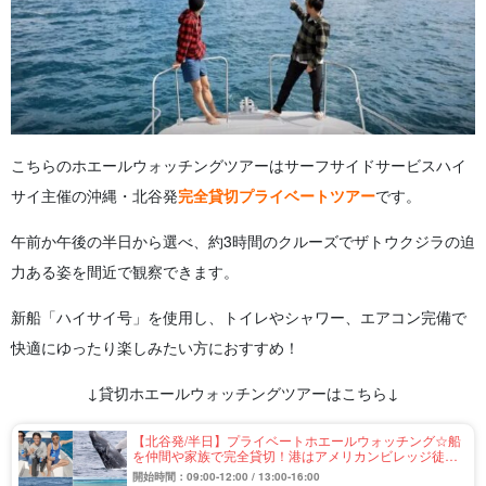
こちらのホエールウォッチングツアーはサーフサイドサービスハイ
サイ主催の沖縄・北谷発
完全貸切プライベートツアー
です。
午前か午後の半日から選べ、約3時間のクルーズでザトウクジラの迫
力ある姿を間近で観察できます。
新船「ハイサイ号」を使用し、トイレやシャワー、エアコン完備で
快適にゆったり楽しみたい方におすすめ！
↓貸切ホエールウォッチングツアーはこちら↓
【北谷発/半日】プライベートホエールウォッチング☆船
を仲間や家族で完全貸切！港はアメリカンビレッジ徒歩
5分＜手ぶらOK・写真付き＞（No.249）
開始時間：09:00-12:00 / 13:00-16:00