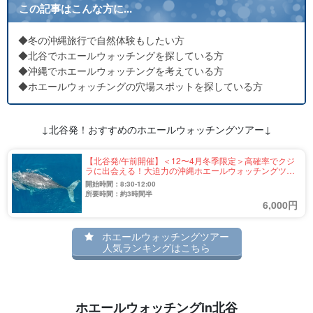
この記事はこんな方に...
◆冬の沖縄旅行で自然体験もしたい方
◆北谷でホエールウォッチングを探している方
◆沖縄でホエールウォッチングを考えている方
◆ホエールウォッチングの穴場スポットを探している方
↓北谷発！おすすめのホエールウォッチングツアー↓
【北谷発/午前開催】＜12〜4月冬季限定＞高確率でクジ
ラに出会える！大迫力の沖縄ホエールウォッチングツア
ー☆0歳〜シニアの方も参加可能《手ぶらOK・全額返金
開始時間：8:30-12:00
対応あり》（No.367）
所要時間：約3時間半
6,000円
ホエールウォッチングツアー
人気ランキングはこちら
ホエールウォッチングin北谷