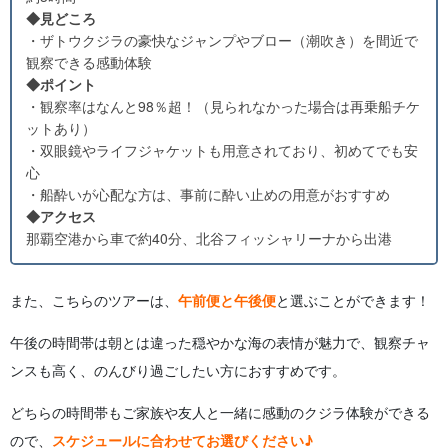
◆見どころ
・ザトウクジラの豪快なジャンプやブロー（潮吹き）を間近で
観察できる感動体験
◆ポイント
・観察率はなんと98％超！（見られなかった場合は再乗船チケ
ットあり）
・双眼鏡やライフジャケットも用意されており、初めてでも安
心
・船酔いが心配な方は、事前に酔い止めの用意がおすすめ
◆アクセス
那覇空港から車で約40分、北谷フィッシャリーナから出港
また、こちらのツアーは、
午前便と午後便
と選ぶことができます！
午後の時間帯は朝とは違った穏やかな海の表情が魅力で、観察チャ
ンスも高く、のんびり過ごしたい方におすすめです。
どちらの時間帯もご家族や友人と一緒に感動のクジラ体験ができる
ので、
スケジュールに合わせてお選びください♪