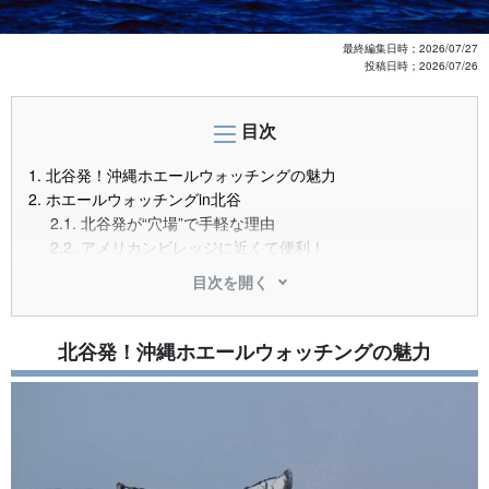
最終編集日時；
2026/07/27
投稿日時；
2026/07/26
目次
1.
北谷発！沖縄ホエールウォッチングの魅力
2.
ホエールウォッチングin北谷
2.1.
北谷発が“穴場”で手軽な理由
2.2.
アメリカンビレッジに近くて便利！
3.
ベストシーズンと遭遇率
[
]
hide
目次を開く
3.1.
シーズンは12月下旬〜4月上旬
3.2.
クジラに出会える確率は？
4.
北谷発！ おすすめのホエールウォッチングツアー
北谷発！沖縄ホエールウォッチングの魅力
4.1.
【北谷発/午前】ホエールウォッチングツアー
4.2.
【北谷発】半日貸切ホエールウォッチング
5.
参加前に知っておきたい注意点と準備
5.1.
服装・持ち物リスト
5.2.
年齢制限や子連れ参加OK？安全基準と条件
5.3.
返金保証・中止対応・天候による延期