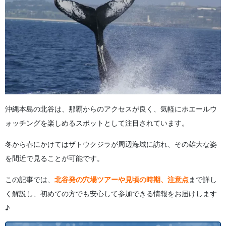
6.
北谷発ツアー参加者の口コミまとめ
6.1.
口コミ① 【北谷発】冬限定ホエールウォッチング
6.2.
口コミ② 【北谷発/半日】貸切ホエールウォッチング
7.
予約〜当日の流れガイド
7.1.
予約方法のポイント
7.2.
当日のスケジュール
7.3.
北谷での宿泊・観光との組み合わせ
8.
よくある質問
8.1.
北谷は那覇や本部と比べてどう違う？
沖縄本島の北谷は、那覇からのアクセスが良く、気軽にホエールウ
8.2.
酔い止めは必須？おすすめの飲み方は？
8.3.
天気が悪い日は中止？振替や返金対応は？
ォッチングを楽しめるスポットとして注目されています。
9.
まとめ
冬から春にかけてはザトウクジラが周辺海域に訪れ、その雄大な姿
を間近で見ることが可能です。
この記事では、
北谷発の穴場ツアーや見頃の時期、注意点
まで詳し
く解説し、初めての方でも安心して参加できる情報をお届けします
♪