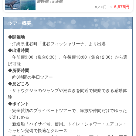
所要時間：約3時間
→
6,875
円
8,250円
ツアー概要
◆開催地
・沖縄県北谷町「北谷フィッシャリーナ」より出港
◆出港時間
・午前便9:00（集合8:30）、午後便13:00（集合12:30）から選
択可能
◆所要時間
・約3時間の半日ツアー
◆見どころ
・ザトウクジラのジャンプや潮吹きを間近で観察できる感動体
験
◆ポイント
・完全貸切のプライベートツアーで、家族や仲間だけでゆった
り楽しめる
・新造船「ハイサイ号」使用。トイレ・シャワー・エアコン・
キャビン完備で快適なクルーズ